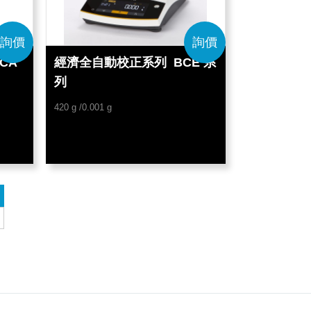
詢價
詢價
CA
經濟全自動校正系列 BCE 系
列
420 g /0.001 g