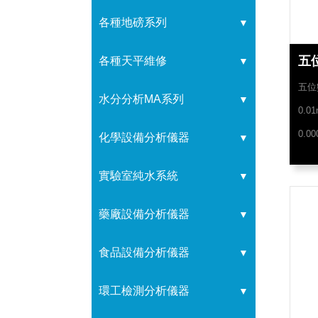
各種地磅系列
▼
五位
各種天平維修
▼
五位
水分分析MA系列
▼
0.0
0.00
化學設備分析儀器
▼
實驗室純水系統
▼
藥廠設備分析儀器
▼
食品設備分析儀器
▼
環工檢測分析儀器
▼