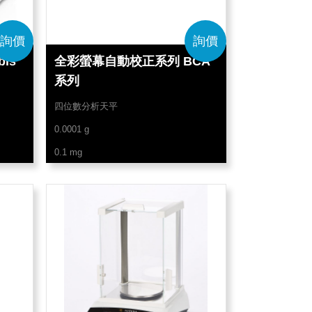
詢價
詢價
is
全彩螢幕自動校正系列 BCA
系列
四位數分析天平
0.0001 g
0.1 mg