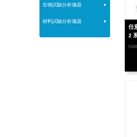
生物試驗分析儀器
▼
材料試驗分析儀器
▼
任
2 
5200