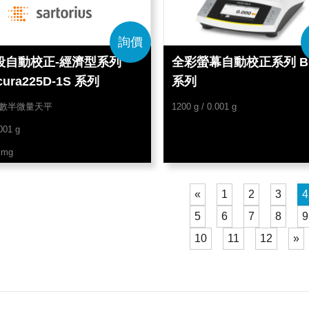
詢價
段自動校正-經濟型系列
全彩螢幕自動校正系列 B
cura225D-1S 系列
系列
數半微量天平
1200 g / 0.001 g
001 g
 mg
«
1
2
3
4
5
6
7
8
9
10
11
12
»