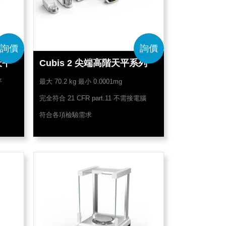
詢價
詢價
天平
Cubis 2 尖端高階天平系列
平
最大 70.2 kg 最小 0.0001mg
完全符合 21 CFR part.11 不需接電腦
符合各項檢驗需求