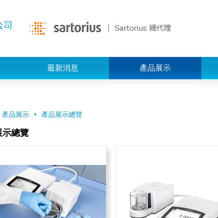
最新消息
產品展示
產品展示
產品展示總覽
展示總覽