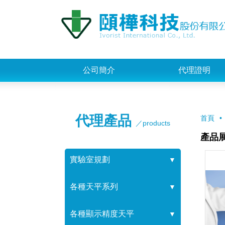
公司簡介
代理證明
代理產品
首頁
／products
產品
實驗室規劃
▼
各種天平系列
▼
各種顯示精度天平
▼