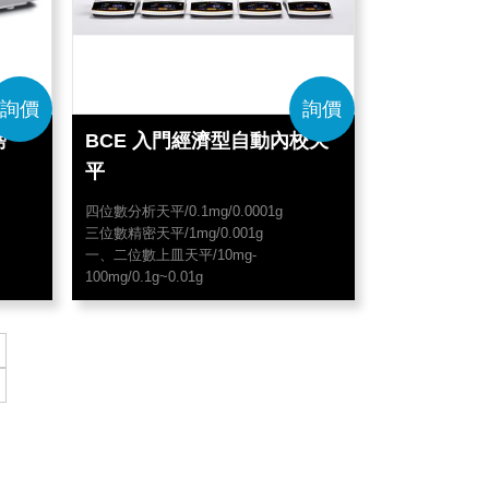
詢價
詢價
磅
BCE 入門經濟型自動內校天
平
四位數分析天平/0.1mg/0.0001g
三位數精密天平/1mg/0.001g
一、二位數上皿天平/10mg-
100mg/0.1g~0.01g