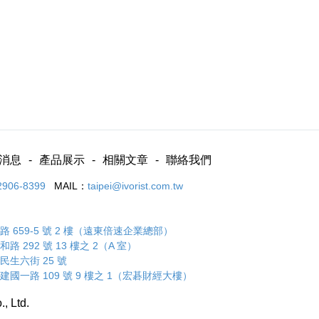
消息
產品展示
相關文章
聯絡我們
2906-8399
MAIL：
taipei@ivorist.com.tw
 659-5 號 2 樓（遠東倍速企業總部）
 292 號 13 樓之 2（A 室）
民生六街 25 號
建國一路 109 號 9 樓之 1（宏碁財經大樓）
., Ltd.