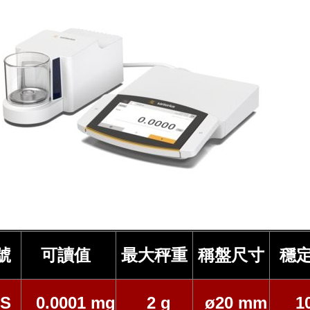
號
可讀值
最大秤重
稱盤尺寸
穩
7S
0.0001 mg
2 g
ø20 mm
1