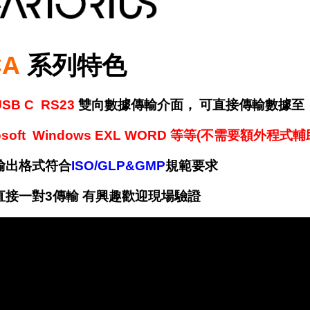
CA
系列特色
USB C RS23
雙向數據傳輸介面，
可直接傳輸數據至
rosoft Windows EXL WORD 等等(不需要額外程式輔
輸出格式符合
ISO/GLP&GMP
規範要求
直接一對3傳輸 有興趣歡迎現場驗證