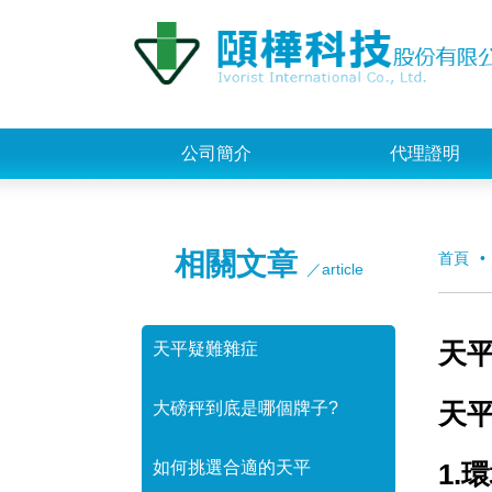
公司簡介
代理證明
相關文章
首頁
／article
天
天平疑難雜症
天
大磅秤到底是哪個牌子?
如何挑選合適的天平
1.
環