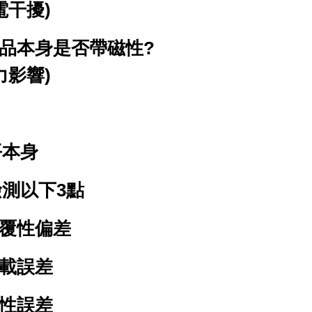
電干擾)
品本身是否帶磁性?
力影響)
平本身
測以下3點
覆性偏差
載誤差
性誤差