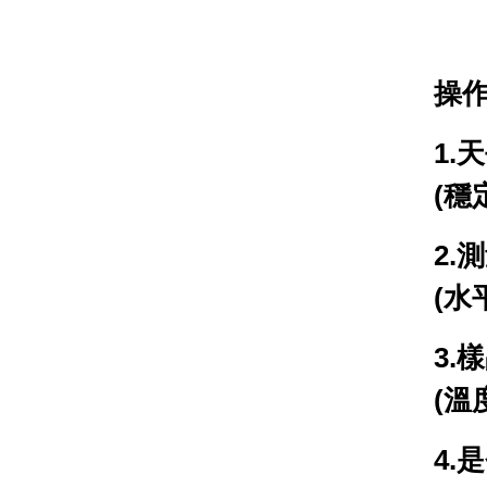
操
1.
天
(穩
2.
測
(水
3.
樣
(溫
4.
是