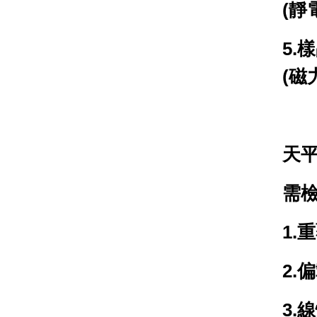
(靜
5.
樣
(磁
天
需檢
1.
重
2.
偏
3.
線