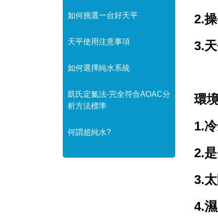
如何挑選一台好天平
2.
操
天平使用注意事項
3.
天
如何選擇純水系統
凱氏定氮法-完全符合AOAC分
環
析方法標準
1.
冷
何謂超純水?
2.
是
3.
太
4.
濕