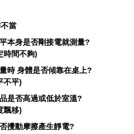
作不當
平本身是否剛接電就測量?
定時間不夠)
量時 身體是否傾靠在桌上?
平不平)
品是否高過或低於室溫?
度飄移)
否攪動摩擦產生靜電?